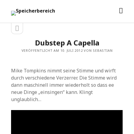
Men
Speicherbereich
öffn
Seitenleiste
Seitenleiste
öffnen
Dubstep A Capella
VERÖFFENTLICHT AM 10. JULI 2012 VON SEBASTIAN
Mike Tompkins nimmt seine Stimme und wirft
durch verschiedene Verzerrer. Die Stimme wird
dann maschinell immer wiederholt so dass ee
neue Dinge „einsingen“ kann. Klingt
unglaublich…