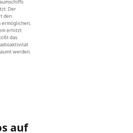
aumschiffs
zt. Der
rt den
n ermöglichen,
em erhitzt
tößt das
adioaktivität
eräumt werden.
os auf