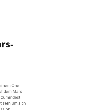
rs-
 einem One-
auf dem Mars
t zumindest
t sein um sich
ission