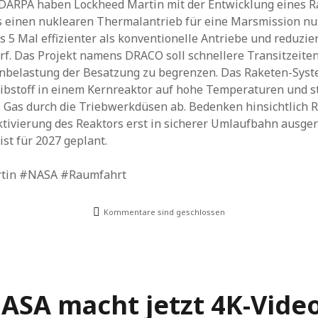
DARPA haben Lockheed Martin mit der Entwicklung eines R
Archiv
s einen nuklearen Thermalantrieb für eine Marsmission nut
is 5 Mal effizienter als konventionelle Antriebe und reduzie
rf. Das Projekt namens DRACO soll schnellere Transitzeite
enbelastung der Besatzung zu begrenzen. Das Raketen-Syst
ibstoff in einem Kernreaktor auf hohe Temperaturen und s
Gas durch die Triebwerkdüsen ab. Bedenken hinsichtlich R
ktivierung des Reaktors erst in sicherer Umlaufbahn ausg
ist für 2027 geplant.
tin #NASA #Raumfahrt
Kommentare sind geschlossen
ASA macht jetzt 4K-Vide