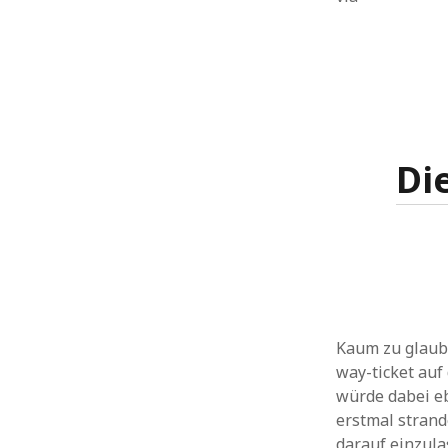
Di
Kaum zu glaube
way-ticket auf
würde dabei eb
erstmal strand
darauf einzula