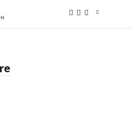
rss
E-
mastodon
ON
Mail
re