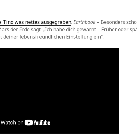
te Tino was nettes ausgegraben
.
Earthbook
– Besonders schön
 Mars der Erde sagt: „Ich habe dich gewarnt – Früher oder sp
it deiner lebensfreundlichen Einstellung ein“.