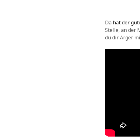
Da hat der gu
Stelle, an der
du dir Ärger m