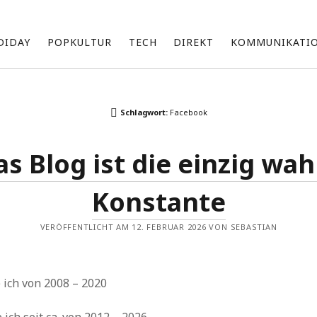
DIDAY
POPKULTUR
TECH
DIREKT
KOMMUNIKATI
Über mich
Schlagwort:
Facebook
Ich bin Sebastian und beschäftige mich mit einer Vielzahl an
Themen, die ich unregelmäßig hier teile.
as Blog ist die einzig wah
Zu meinen Interessensgebieten gehören vor allem Technik
und die neuesten Entwicklungen von Apple.
Konstante
Ich bin fasziniert von den Möglichkeiten künstlicher Intelligenz
d
(KI) und erforsche, wie sie unsere Arbeit und Produktivität
beeinflussen kann.
VERÖFFENTLICHT AM 12. FEBRUAR 2026 VON SEBASTIAN
Darüber hinaus bin ich im Marketing tätig und suche ständig
nach innovativen Wegen, um Marken und Produkte erfolgreich
zu präsentieren und zu vermarkten.
 ich von 2008 – 2020
k
Archiv