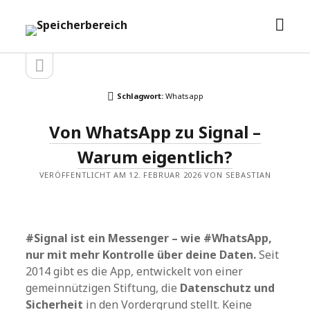
Men
Speicherbereich
öffn
Seitenleiste
Seitenleiste
öffnen
Schlagwort:
Whatsapp
Von WhatsApp zu Signal –
Warum eigentlich?
VERÖFFENTLICHT AM 12. FEBRUAR 2026 VON SEBASTIAN
#Signal ist ein Messenger – wie #WhatsApp,
nur mit mehr Kontrolle über deine Daten.
Seit
2014 gibt es die App, entwickelt von einer
gemeinnützigen Stiftung, die
Datenschutz und
Sicherheit
in den Vordergrund stellt. Keine