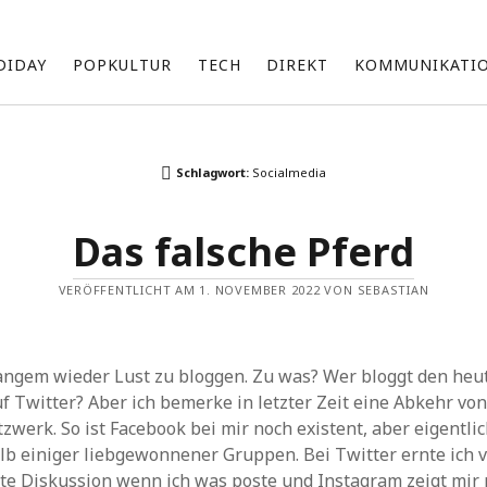
DIDAY
POPKULTUR
TECH
DIREKT
KOMMUNIKATI
Über mich
Schlagwort:
Socialmedia
Ich bin Sebastian und beschäftige mich mit einer Vielzahl an
Themen, die ich unregelmäßig hier teile.
Das falsche Pferd
Zu meinen Interessensgebieten gehören vor allem Technik
und die neuesten Entwicklungen von Apple.
VERÖFFENTLICHT AM 1. NOVEMBER 2022 VON SEBASTIAN
Ich bin fasziniert von den Möglichkeiten künstlicher Intelligenz
d
(KI) und erforsche, wie sie unsere Arbeit und Produktivität
beeinflussen kann.
Darüber hinaus bin ich im Marketing tätig und suche ständig
langem wieder Lust zu bloggen. Zu was? Wer bloggt den heu
nach innovativen Wegen, um Marken und Produkte erfolgreich
uf Twitter? Aber ich bemerke in letzter Zeit eine Abkehr v
zu präsentieren und zu vermarkten.
werk. So ist Facebook bei mir noch existent, aber eigentlic
b einiger liebgewonnener Gruppen. Bei Twitter ernte ich 
k
Archiv
rte Diskussion wenn ich was poste und Instagram zeigt mir 