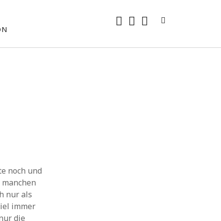
rss
E-
mastodon
ON
Mail
te noch und
on manchen
h nur als
viel immer
nur die