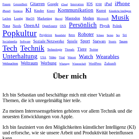
iPhone
Gitarren
iPad
Google
IOS
Frauen
Gesundheit
Innovation
IOS8
iCloud
KI
Kommunikation
Kunst
Kinder
Kinect
iPhone6
Kameras
Künstliche Intelligenz
Musik
Mastodon
Medien
Lustig
Marketing
Lachen
MacOS
Microsoft
Marvel
Persönlich
OpenAI
Nasa
Nerds
Physik
Politik
OpenSource
OSX
Popkultur
Roboter
Projektion
Retro
Siri
Raumfahrt
Schnee
Serien
Sex
Sport
Spiele
Soziale Netzwerke
Starwars
Tanzen
Socialmedia
Software
Stunts
Tech
Technik
Tiere
Technologie
Twitter
Threads
Unterhaltung
Watch
Wearables
Video
USA
Viral
Wasser
Weltraum
Werbung
Zukunft
Weihnachten
WordPress
Whatsapp
Wissenschaft
Über mich
Ich bin Sebastian und beschäftige mich mit einer Vielzahl an
Themen, die ich unregelmäßig hier teile.
Zu meinen Interessensgebieten gehören vor allem Technik und die
neuesten Entwicklungen von Apple.
Ich bin fasziniert von den Möglichkeiten künstlicher Intelligenz (KI)
und erforsche, wie sie unsere Arbeit und Produktivität beeinflussen
kann.