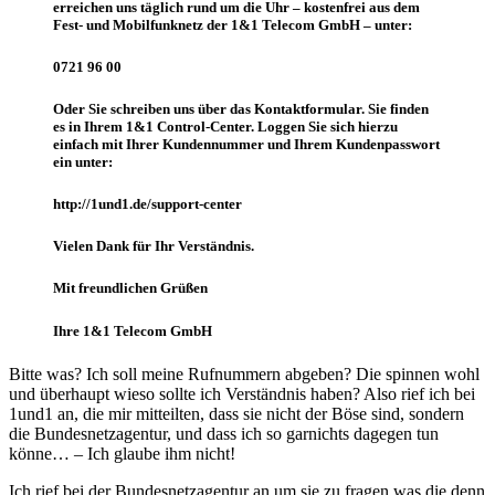
erreichen uns täglich rund um die Uhr – kostenfrei aus dem
Fest- und Mobilfunknetz der 1&1 Telecom GmbH – unter:
0721 96 00
Oder Sie schreiben uns über das Kontaktformular. Sie finden
es in Ihrem 1&1 Control-Center. Loggen Sie sich hierzu
einfach mit Ihrer Kundennummer und Ihrem Kundenpasswort
ein unter:
http://1und1.de/support-center
Vielen Dank für Ihr Verständnis.
Mit freundlichen Grüßen
Ihre 1&1 Telecom GmbH
Bitte was? Ich soll meine Rufnummern abgeben? Die spinnen wohl
und überhaupt wieso sollte ich Verständnis haben? Also rief ich bei
1und1 an, die mir mitteilten, dass sie nicht der Böse sind, sondern
die Bundesnetzagentur, und dass ich so garnichts dagegen tun
könne… – Ich glaube ihm nicht!
Ich rief bei der Bundesnetzagentur an um sie zu fragen was die denn