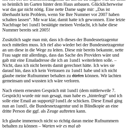
so heimlich im Garten hinter dem Haus anbauen. Glücklicherweise
war das gar nicht nötig. Eine nette Dame sagte mir: „Das ist
überhaubt kein Problem, wenn Sie Ihre Nummer vor 2007 haben
schalten lassen“. Mir war klar, damit hatte ich gewonnen. Eine letzte
Nachfrage bei 1und1 bestätigte meinen Verdacht, ich habe diese
Nummer bereits seit 2005!
Zusätzlich sagte man mir, dass ich dieses der Bundesnetzagentur
noch mitteilen muss. Ich rief also wieder bei der Bundesnetzagentur
an um diese in die Wege zu leiten. Diese mir bereits bekannte, nette
Frau sagte mir allerdings, dass das Sache des Providers wäre und
gab mir eine Emailadresse die ich an 1und1 weiterleiten solle. –
Nicht, dass ich nicht bereits damit gerechnet hätte. Ich wies sie
darauf hin, dass ich kein Vertrauen zu 1und1 habe und ich nicht
glaube meine Rufnummer behalten zu
dürfen
können. Wir lachten
gemeinsam und wussten ich wäre verloren.
Nach einem erneuten Gespräch mit 1und1 (dem mittlerweile 7.
Gespräch) wurde mir nun gesagt, man habe es „hinterlegt“ und ich
solle eine Email an support@1und1.de schicken. Diese Email ging
nun an 1und1, die Bundesnetzagentur und in Blindkopie an eine
dritte Person die ggf. als Zeuge auftreten kann.
Ich glaube immernoch nicht so richtig daran meine Rufnummern
behalten zu können –
Warten wir es mal ab