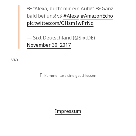
📢 "Alexa, buch' mir ein Auto!" 📢 Ganz
bald bei uns! 🙂
#Alexa
#AmazonEcho
pic.twitter.com/OHsm1wPrNq
— Sixt Deutschland (@SixtDE)
November 30, 2017
via
Kommentare sind geschlossen
Impressum