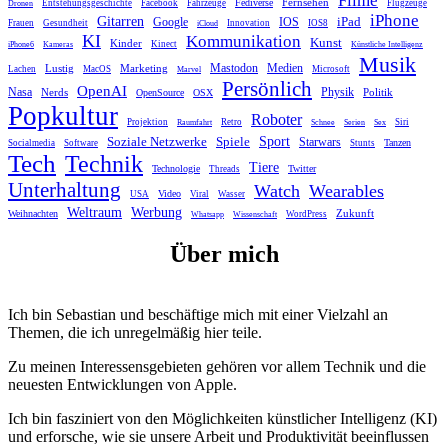
Fernsehen
Fediverse
Entstehungsgeschichte
Facebook
Fahrzeuge
Flugzeuge
Dronen
iPhone
Gitarren
iPad
Google
IOS
Frauen
Gesundheit
Innovation
IOS8
iCloud
KI
Kommunikation
Kunst
Kinder
Kinect
iPhone6
Kameras
Künstliche Intelligenz
Musik
Mastodon
Medien
Lustig
Marketing
Lachen
MacOS
Microsoft
Marvel
Persönlich
OpenAI
Nasa
Nerds
Physik
Politik
OpenSource
OSX
Popkultur
Roboter
Projektion
Retro
Siri
Raumfahrt
Schnee
Serien
Sex
Sport
Spiele
Soziale Netzwerke
Starwars
Tanzen
Socialmedia
Software
Stunts
Tech
Technik
Tiere
Technologie
Twitter
Threads
Unterhaltung
Watch
Wearables
Video
USA
Viral
Wasser
Weltraum
Werbung
Zukunft
Weihnachten
WordPress
Whatsapp
Wissenschaft
Über mich
Ich bin Sebastian und beschäftige mich mit einer Vielzahl an
Themen, die ich unregelmäßig hier teile.
Zu meinen Interessensgebieten gehören vor allem Technik und die
neuesten Entwicklungen von Apple.
Ich bin fasziniert von den Möglichkeiten künstlicher Intelligenz (KI)
und erforsche, wie sie unsere Arbeit und Produktivität beeinflussen