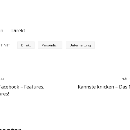
 in
Direkt
T MIT
Direkt
Persönlich
Unterhaltung
RAG
NÄC
Facebook – Features,
Kannste knicken – Das 
ures!