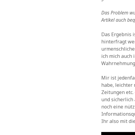
Roboter
Projektion
Retro
Raumfahrt
Soziale Netzwerke
Schnee
Serien
Sex
Siri
Socialmedia
Software
Das Problem wuc
Tech
Sport
Spiele
Starwars
Tanzen
Stunts
Artikel auch be
Technik
Tiere
Technologie
Twitter
Threads
Das Ergebnis i
Unterhaltung
Watch
Video
Viral
USA
Wasser
hinterfragt we
Wearables
Weltraum
Werbung
Weihnachten
urmenschlichen
Zukunft
WordPress
Whatsapp
Wissenschaft
ich mich auch 
Wahrnehmungs
Mir ist jedenf
habe, leichter
Zeitungen etc.
und sicherlich
noch eine nütz
Informationsq
Ihr also mit d