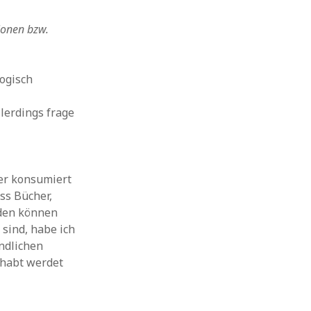
ionen bzw.
ogisch
lerdings frage
ier konsumiert
ss Bücher,
rden können
 sind, habe ich
ndlichen
 habt werdet