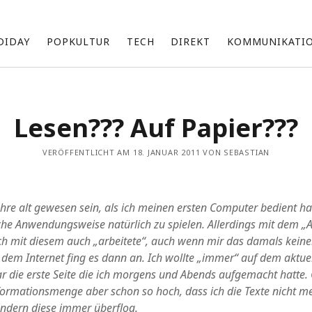
DIDAY
POPKULTUR
TECH
DIREKT
KOMMUNIKATI
Über mich
Lesen??? Auf Papier???
Ich bin Sebastian und beschäftige mich mit einer Vielzahl an
Themen, die ich unregelmäßig hier teile.
VERÖFFENTLICHT AM 18. JANUAR 2011 VON SEBASTIAN
Zu meinen Interessensgebieten gehören vor allem Technik
und die neuesten Entwicklungen von Apple.
Ich bin fasziniert von den Möglichkeiten künstlicher Intelligenz
d
ahre alt gewesen sein, als ich meinen ersten Computer bedient 
(KI) und erforsche, wie sie unsere Arbeit und Produktivität
beeinflussen kann.
che Anwendungsweise natürlich zu spielen. Allerdings mit dem „
Darüber hinaus bin ich im Marketing tätig und suche ständig
 ich mit diesem auch „arbeitete“, auch wenn mir das damals keine
nach innovativen Wegen, um Marken und Produkte erfolgreich
dem Internet fing es dann an. Ich wollte „immer“ auf dem aktuel
zu präsentieren und zu vermarkten.
 die erste Seite die ich morgens und Abends aufgemacht hatte.
formationsmenge aber schon so hoch, dass ich die Texte nicht me
k
Archiv
ndern diese immer überflog.