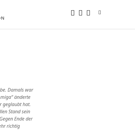
rss
E-
mastodon
ON
Mail
habe. Damals war
Amiga“ änderte
r geglaubt hat.
len Stand sein
 Gegen Ende der
hr richtig