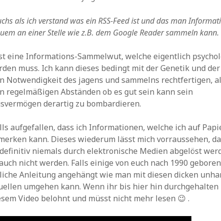
Archiv
hs als ich verstand was ein RSS-Feed ist und das man Informat
quem an einer Stelle wie z.B. dem Google Reader sammeln kann.
st eine Informations-Sammelwut, welche eigentlich psychol
rden muss. Ich kann dieses bedingt mit der Genetik und der
 Notwendigkeit des jagens und sammelns rechtfertigen, al
in regelmäßigen Abständen ob es gut sein kann sein
vermögen derartig zu bombardieren.
alls aufgefallen, dass ich Informationen, welche ich auf Pap
 merken kann. Dieses wiederum lässt mich vorraussehen, da
 definitiv niemals durch elektronische Medien abgelöst we
 auch nicht werden. Falls einige von euch nach 1990 geboren
liche Anleitung angehängt wie man mit diesen dicken unha
uellen umgehen kann. Wenn ihr bis hier hin durchgehalten
iesem Video belohnt und müsst nicht mehr lesen 😉 .