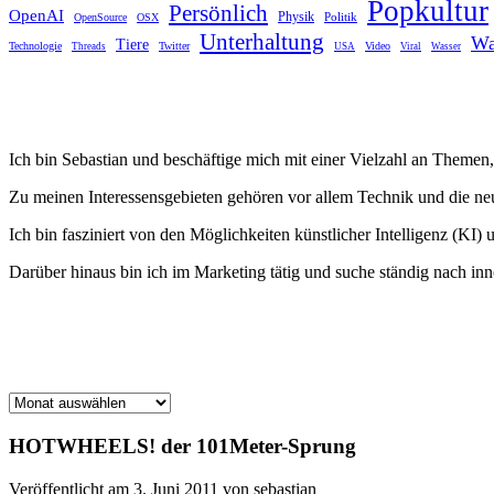
Popkultur
Persönlich
OpenAI
Physik
Politik
OpenSource
OSX
Unterhaltung
Wa
Tiere
Technologie
Twitter
Video
Threads
USA
Viral
Wasser
Ich bin Sebastian und beschäftige mich mit einer Vielzahl an Themen, 
Zu meinen Interessensgebieten gehören vor allem Technik und die n
Ich bin fasziniert von den Möglichkeiten künstlicher Intelligenz (KI) 
Darüber hinaus bin ich im Marketing tätig und suche ständig nach i
Archiv
HOTWHEELS! der 101Meter-Sprung
Veröffentlicht am 3. Juni 2011 von sebastian