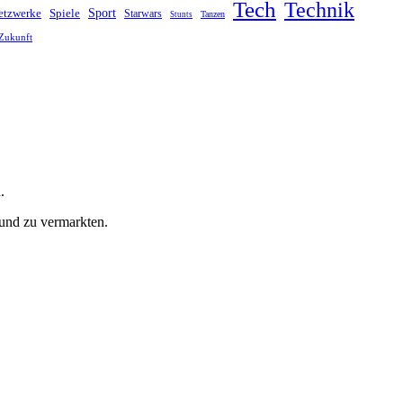
Tech
Technik
Sport
Spiele
etzwerke
Starwars
Tanzen
Stunts
Zukunft
.
 und zu vermarkten.