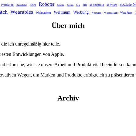
Roboter
Soziale N
Projektion
Retro
Siri
Socialmedia
Software
Raumfahrt
Schnee
Serien
Sex
tch
Wearables
Weltraum
Werbung
Weihnachten
WordPress
Whatsapp
Wissenschaft
Über mich
die ich unregelmäßig hier teile.
euesten Entwicklungen von Apple.
und erforsche, wie sie unsere Arbeit und Produktivität beeinflussen kann
nnovativen Wegen, um Marken und Produkte erfolgreich zu präsentieren
Archiv