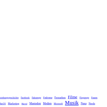
Filme
Fernsehen
Fediverse
tstehungsgeschichte
Facebook
Fahrzeuge
Flugzeuge
Frauen
Musik
Mastodon
Medien
Marketing
Nasa
Nerds
MacOS
Microsoft
Marvel