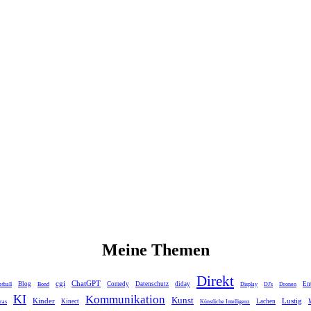
Meine Themen
Direkt
cgi
ChatGPT
Blog
Comedy
Datenschutz
diday
En
tball
Bond
Display
DJ's
Dronen
KI
Kommunikation
Kunst
Kinder
Lustig
Kinect
Lachen
ras
Künstliche Intelligenz