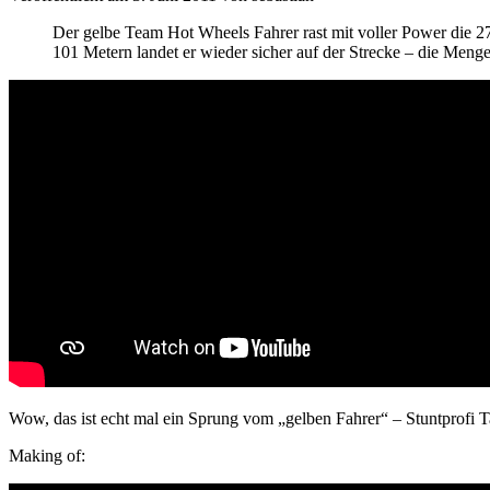
Der gelbe Team Hot Wheels Fahrer rast mit voller Power die 2
101 Metern landet er wieder sicher auf der Strecke – die Menge 
Wow, das ist echt mal ein Sprung vom „gelben Fahrer“ – Stuntprofi T
Making of: