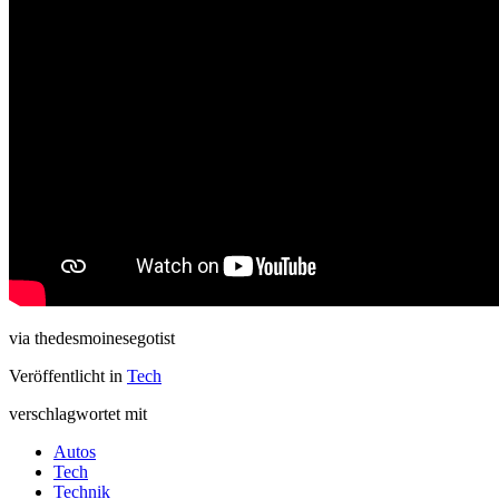
via thedesmoinesegotist
Veröffentlicht in
Tech
verschlagwortet mit
Autos
Tech
Technik