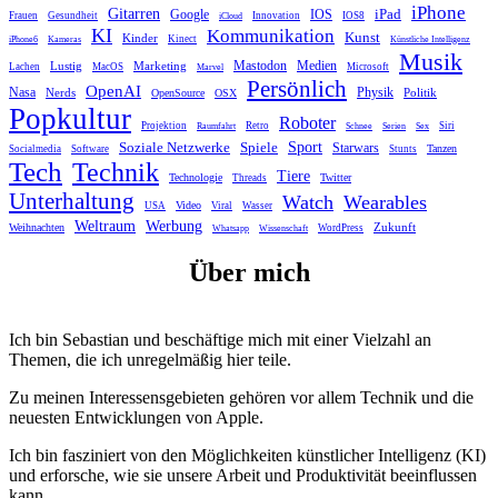
iPhone
Gitarren
iPad
Google
IOS
Frauen
Gesundheit
Innovation
IOS8
iCloud
KI
Kommunikation
Kunst
Kinder
Kinect
iPhone6
Kameras
Künstliche Intelligenz
Musik
Mastodon
Medien
Lustig
Marketing
Lachen
MacOS
Microsoft
Marvel
Persönlich
OpenAI
Nasa
Nerds
Physik
Politik
OpenSource
OSX
Popkultur
Roboter
Projektion
Retro
Siri
Raumfahrt
Schnee
Serien
Sex
Sport
Spiele
Soziale Netzwerke
Starwars
Tanzen
Socialmedia
Software
Stunts
Tech
Technik
Tiere
Technologie
Twitter
Threads
Unterhaltung
Watch
Wearables
Video
USA
Viral
Wasser
Weltraum
Werbung
Zukunft
Weihnachten
WordPress
Whatsapp
Wissenschaft
Über mich
Ich bin Sebastian und beschäftige mich mit einer Vielzahl an
Themen, die ich unregelmäßig hier teile.
Zu meinen Interessensgebieten gehören vor allem Technik und die
neuesten Entwicklungen von Apple.
Ich bin fasziniert von den Möglichkeiten künstlicher Intelligenz (KI)
und erforsche, wie sie unsere Arbeit und Produktivität beeinflussen
kann.