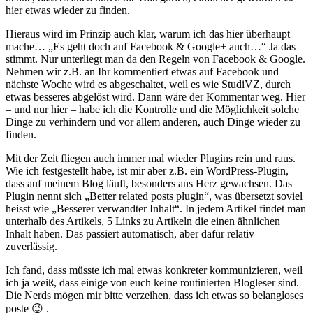
hier etwas wieder zu finden.
Hieraus wird im Prinzip auch klar, warum ich das hier überhaupt
mache… „Es geht doch auf Facebook & Google+ auch…“ Ja das
stimmt. Nur unterliegt man da den Regeln von Facebook & Google.
Nehmen wir z.B. an Ihr kommentiert etwas auf Facebook und
nächste Woche wird es abgeschaltet, weil es wie StudiVZ, durch
etwas besseres abgelöst wird. Dann wäre der Kommentar weg. Hier
– und nur hier – habe ich die Kontrolle und die Möglichkeit solche
Dinge zu verhindern und vor allem anderen, auch Dinge wieder zu
finden.
Mit der Zeit fliegen auch immer mal wieder Plugins rein und raus.
Wie ich festgestellt habe, ist mir aber z.B. ein WordPress-Plugin,
dass auf meinem Blog läuft, besonders ans Herz gewachsen. Das
Plugin nennt sich „Better related posts plugin“, was übersetzt soviel
heisst wie „Besserer verwandter Inhalt“. In jedem Artikel findet man
unterhalb des Artikels, 5 Links zu Artikeln die einen ähnlichen
Inhalt haben. Das passiert automatisch, aber dafür relativ
zuverlässig.
Ich fand, dass müsste ich mal etwas konkreter kommunizieren, weil
ich ja weiß, dass einige von euch keine routinierten Blogleser sind.
Die Nerds mögen mir bitte verzeihen, dass ich etwas so belangloses
poste 😉 .