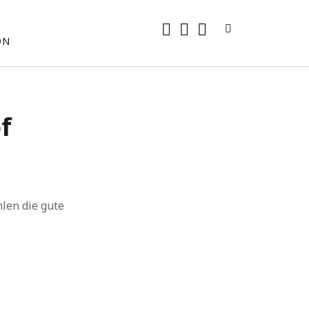
rss
E-
mastodon
ON
Mail
f
hlen die gute