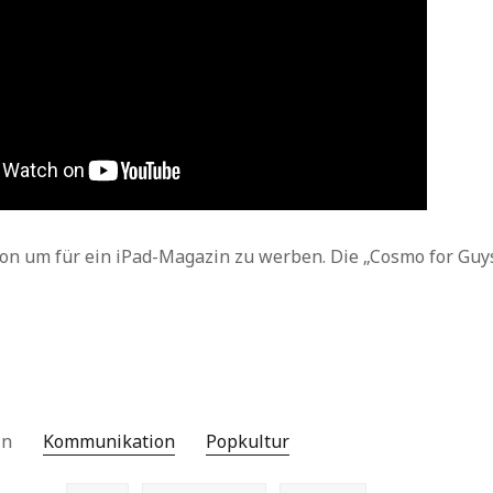
Archiv
ion um für ein iPad-Magazin zu werben. Die „Cosmo for Guys“
.
 in
Kommunikation
Popkultur