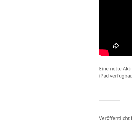
Roboter
Projektion
Retro
Raumfahrt
Soziale Netzwerke
Schnee
Serien
Sex
Siri
Socialmedia
Software
Tech
Sport
Spiele
Starwars
Tanzen
Stunts
Technik
Tiere
Technologie
Twitter
Threads
Unterhaltung
Watch
Video
Viral
USA
Wasser
Wearables
Weltraum
Werbung
Weihnachten
Zukunft
WordPress
Whatsapp
Wissenschaft
Eine nette Akt
iPad verfügbar
Veröffentlicht