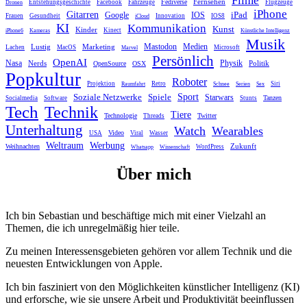
Fernsehen
Fediverse
Entstehungsgeschichte
Facebook
Fahrzeuge
Flugzeuge
Dronen
iPhone
Gitarren
iPad
Google
IOS
Frauen
Gesundheit
Innovation
IOS8
iCloud
KI
Kommunikation
Kunst
Kinder
Kinect
iPhone6
Kameras
Künstliche Intelligenz
Musik
Mastodon
Medien
Lustig
Marketing
Lachen
MacOS
Microsoft
Marvel
Persönlich
OpenAI
Nasa
Nerds
Physik
Politik
OpenSource
OSX
Popkultur
Roboter
Projektion
Retro
Siri
Raumfahrt
Schnee
Serien
Sex
Sport
Spiele
Soziale Netzwerke
Starwars
Tanzen
Socialmedia
Software
Stunts
Tech
Technik
Tiere
Technologie
Twitter
Threads
Unterhaltung
Watch
Wearables
Video
USA
Viral
Wasser
Weltraum
Werbung
Zukunft
Weihnachten
WordPress
Whatsapp
Wissenschaft
Über mich
Ich bin Sebastian und beschäftige mich mit einer Vielzahl an
Themen, die ich unregelmäßig hier teile.
Zu meinen Interessensgebieten gehören vor allem Technik und die
neuesten Entwicklungen von Apple.
Ich bin fasziniert von den Möglichkeiten künstlicher Intelligenz (KI)
und erforsche, wie sie unsere Arbeit und Produktivität beeinflussen