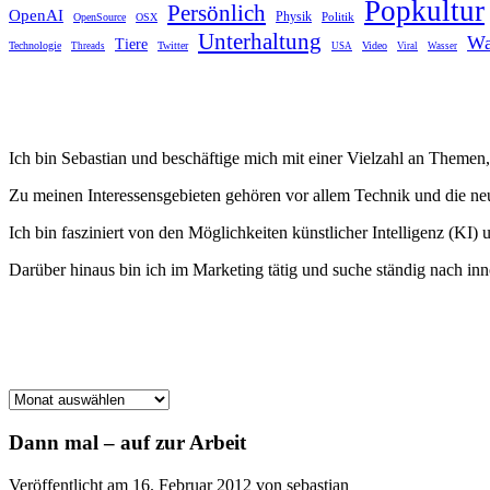
Popkultur
Persönlich
OpenAI
Physik
Politik
OpenSource
OSX
Unterhaltung
Wa
Tiere
Technologie
Twitter
Video
Threads
USA
Viral
Wasser
Ich bin Sebastian und beschäftige mich mit einer Vielzahl an Themen, 
Zu meinen Interessensgebieten gehören vor allem Technik und die n
Ich bin fasziniert von den Möglichkeiten künstlicher Intelligenz (KI) 
Darüber hinaus bin ich im Marketing tätig und suche ständig nach i
Archiv
Dann mal – auf zur Arbeit
Veröffentlicht am 16. Februar 2012 von sebastian