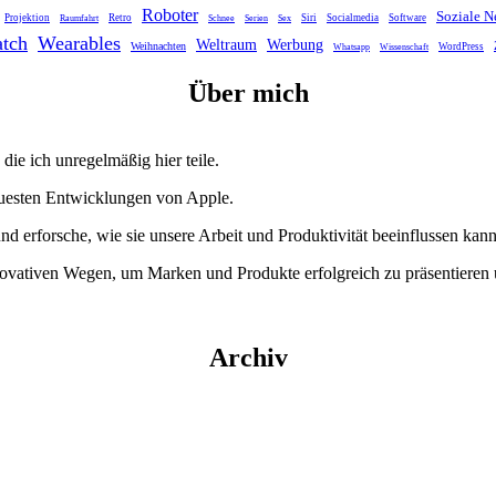
Roboter
Soziale N
Projektion
Retro
Siri
Socialmedia
Software
Raumfahrt
Schnee
Serien
Sex
tch
Wearables
Weltraum
Werbung
Weihnachten
WordPress
Whatsapp
Wissenschaft
Über mich
die ich unregelmäßig hier teile.
euesten Entwicklungen von Apple.
und erforsche, wie sie unsere Arbeit und Produktivität beeinflussen kann
nnovativen Wegen, um Marken und Produkte erfolgreich zu präsentieren
Archiv