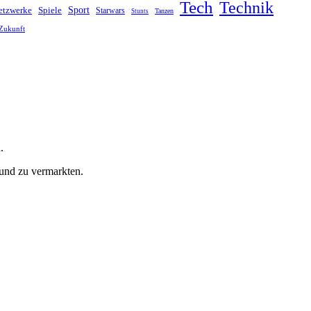
Tech
Technik
Sport
Spiele
etzwerke
Starwars
Tanzen
Stunts
Zukunft
.
 und zu vermarkten.