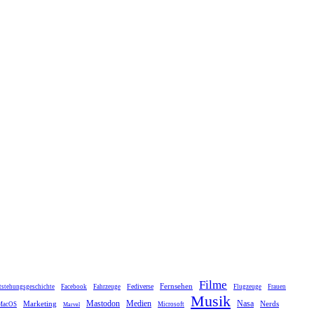
Filme
Fernsehen
Fediverse
tstehungsgeschichte
Facebook
Fahrzeuge
Flugzeuge
Frauen
Musik
Mastodon
Medien
Marketing
Nasa
Nerds
MacOS
Microsoft
Marvel