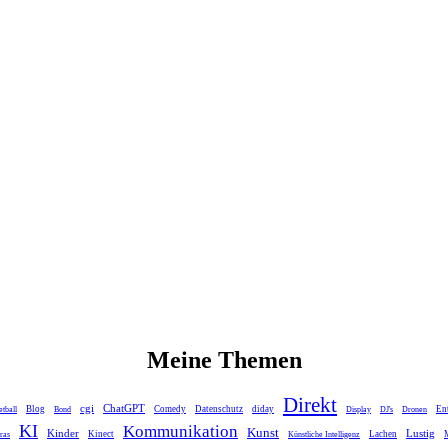
Meine Themen
Direkt
cgi
ChatGPT
Blog
Comedy
Datenschutz
diday
En
tball
Bond
Display
DJ's
Dronen
KI
Kommunikation
Kunst
Kinder
Lustig
Kinect
Lachen
ras
Künstliche Intelligenz