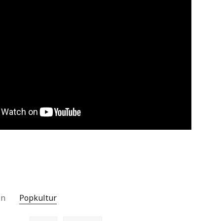
Archiv
 in
Popkultur