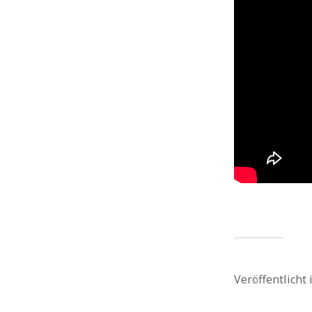
Roboter
Projektion
Retro
Raumfahrt
Soziale Netzwerke
Schnee
Serien
Sex
Siri
Socialmedia
Software
Tech
Sport
Spiele
Starwars
Tanzen
Stunts
Technik
Tiere
Technologie
Twitter
Threads
Unterhaltung
Watch
Video
Viral
USA
Wasser
Wearables
Weltraum
Werbung
Weihnachten
Zukunft
WordPress
Whatsapp
Wissenschaft
Veröffentlicht