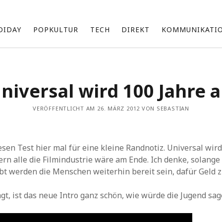
DIDAY
POPKULTUR
TECH
DIREKT
KOMMUNIKATI
Über mich
niversal wird 100 Jahre a
Ich bin Sebastian und beschäftige mich mit einer Vielzahl an
Themen, die ich unregelmäßig hier teile.
VERÖFFENTLICHT AM 26. MÄRZ 2012 VON SEBASTIAN
Zu meinen Interessensgebieten gehören vor allem Technik
und die neuesten Entwicklungen von Apple.
Ich bin fasziniert von den Möglichkeiten künstlicher Intelligenz
d
esen Test hier mal für eine kleine Randnotiz. Universal wird
(KI) und erforsche, wie sie unsere Arbeit und Produktivität
beeinflussen kann.
rn alle die Filmindustrie wäre am Ende. Ich denke, solange
Darüber hinaus bin ich im Marketing tätig und suche ständig
bt werden die Menschen weiterhin bereit sein, dafür Geld 
nach innovativen Wegen, um Marken und Produkte erfolgreich
zu präsentieren und zu vermarkten.
t, ist das neue Intro ganz schön, wie würde die Jugend sag
k
Archiv