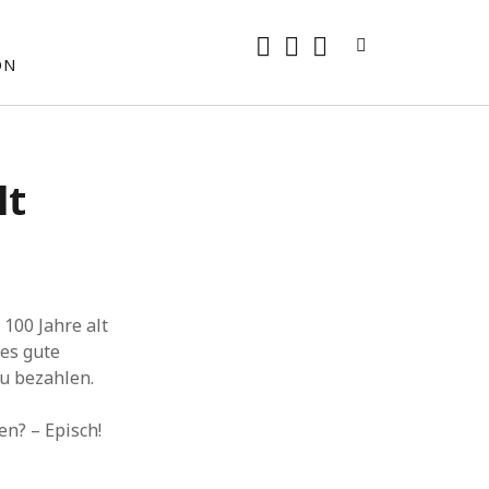
rss
E-
mastodon
ON
Mail
lt
 100 Jahre alt
 es gute
zu bezahlen.
en? – Episch!