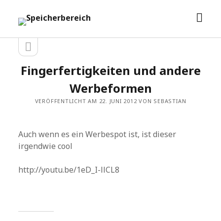
Men
Speicherbereich
öffn
Seitenleiste
Seitenleiste
öffnen
Fingerfertigkeiten und andere
Werbeformen
VERÖFFENTLICHT AM 22. JUNI 2012 VON SEBASTIAN
Auch wenn es ein Werbespot ist, ist dieser
irgendwie cool
http://youtu.be/1eD_I-llCL8