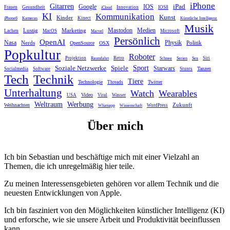
iPhone
Gitarren
iPad
Google
IOS
Frauen
Gesundheit
Innovation
IOS8
iCloud
KI
Kommunikation
Kunst
Kinder
Kinect
iPhone6
Kameras
Künstliche Intelligenz
Musik
Mastodon
Medien
Lustig
Marketing
Lachen
MacOS
Microsoft
Marvel
Persönlich
OpenAI
Nasa
Nerds
Physik
Politik
OpenSource
OSX
Popkultur
Roboter
Projektion
Retro
Siri
Raumfahrt
Schnee
Serien
Sex
Sport
Spiele
Soziale Netzwerke
Starwars
Tanzen
Socialmedia
Software
Stunts
Tech
Technik
Tiere
Technologie
Twitter
Threads
Unterhaltung
Watch
Wearables
Video
USA
Viral
Wasser
Weltraum
Werbung
Zukunft
Weihnachten
WordPress
Whatsapp
Wissenschaft
Über mich
Ich bin Sebastian und beschäftige mich mit einer Vielzahl an
Themen, die ich unregelmäßig hier teile.
Zu meinen Interessensgebieten gehören vor allem Technik und die
neuesten Entwicklungen von Apple.
Ich bin fasziniert von den Möglichkeiten künstlicher Intelligenz (KI)
und erforsche, wie sie unsere Arbeit und Produktivität beeinflussen
kann.