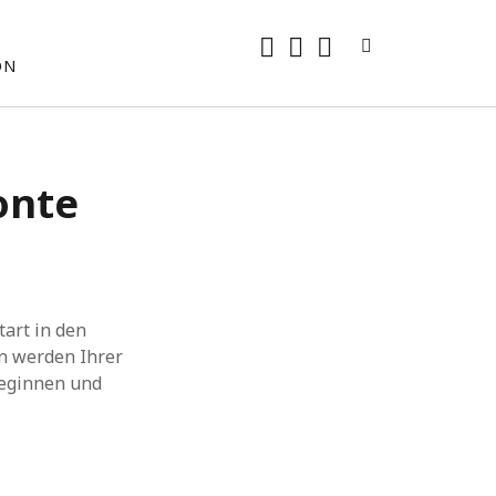
rss
E-
mastodon
ON
Mail
onte
tart in den
n werden Ihrer
beginnen und