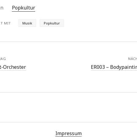
 in
Popkultur
T MIT
Musik
Popkultur
RAG
NÄC
t-Orchester
ER003 – Bodypainti
Impressum