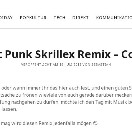
DIDAY
POPKULTUR
TECH
DIREKT
KOMMUNIKATI
Über mich
t Punk Skrillex Remix – C
Ich bin Sebastian und beschäftige mich mit einer Vielzahl an
Themen, die ich unregelmäßig hier teile.
VERÖFFENTLICHT AM 19. JULI 2013 VON SEBASTIAN
Zu meinen Interessensgebieten gehören vor allem Technik
und die neuesten Entwicklungen von Apple.
Ich bin fasziniert von den Möglichkeiten künstlicher Intelligenz
d
oder wann immer Ihr das hier auch lest, und einen guten S
(KI) und erforsche, wie sie unsere Arbeit und Produktivität
beeinflussen kann.
tsache zu frönen wieviele von euch gerade darüber mecker
Darüber hinaus bin ich im Marketing tätig und suche ständig
ufung nachgehen zu dürfen, möchte ich den Tag mit Musik 
nach innovativen Wegen, um Marken und Produkte erfolgreich
 lassen.
zu präsentieren und zu vermarkten.
 mag wird diesen Remix jedenfalls mögen 😉
k
Archiv