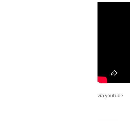
Roboter
Projektion
Retro
Raumfahrt
Soziale Netzwerke
Schnee
Serien
Sex
Siri
Socialmedia
Software
Tech
Sport
Spiele
Starwars
Tanzen
Stunts
Technik
Tiere
Technologie
Twitter
Threads
Unterhaltung
Watch
Video
Viral
USA
Wasser
Wearables
Weltraum
Werbung
Weihnachten
Zukunft
WordPress
Whatsapp
Wissenschaft
via youtube