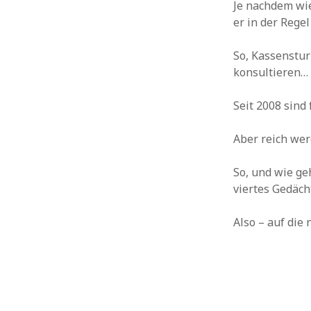
Je nachdem wie
er in der Rege
So, Kassenstur
konsultieren…
Seit 2008 sind 
Aber reich wer
So, und wie ge
viertes Gedäch
Also – auf die