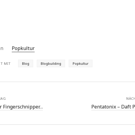
 in
Popkultur
T MIT
Blog
Blogbuilding
Popkultur
RAG
NÄC
r Fingerschnipper…
Pentatonix – Daft