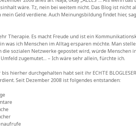
Dezember 2008 alles an. Naja, okay „ALLES“… Als wenn das 
Archiv
inhalt wäre. Tz, nein bei weitem nicht. Das Blog ist nicht a
h mein Geld verdiene. Auch Meinungsbildung findet hier, sag
ehr Therapie. Es macht Freude und ist ein Kommunikationsk
in was ich Menschen im Alltag ersparen möchte. Man stelle s
in die sozialen Netzwerke gepostet wird, würde Menschen 
Umfeld zugemutet… – Ich wäre sehr allein, fürchte ich.
 bis hierher durchgehalten habt seit ihr ECHTE BLOGLESER
rdient. Seit Dezember 2008 ist folgendes entstanden:
äge
ntare
uche
ucher
enaufrufe