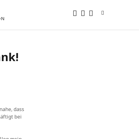
rss
E-
mastodon
ON
Mail
ank!
 nahe, dass
ftigt bei