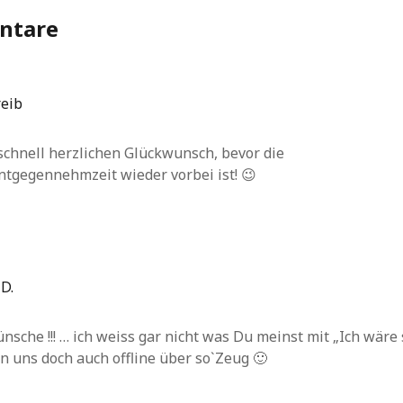
ntare
reib
schnell herzlichen Glückwunsch, bevor die
tgegennehmzeit wieder vorbei ist! 😉
D.
sche !!! … ich weiss gar nicht was Du meinst mit „Ich wäre s
n uns doch auch offline über so`Zeug 🙂