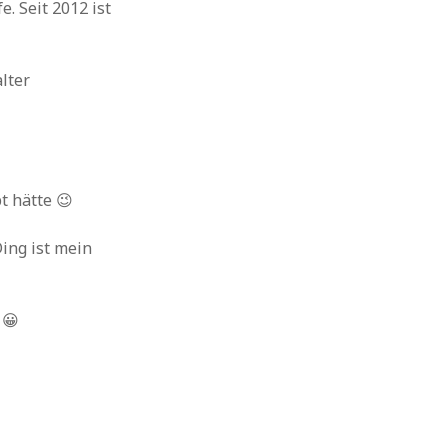
. Seit 2012 ist
lter
t hätte 😉
Ding ist mein
 😀