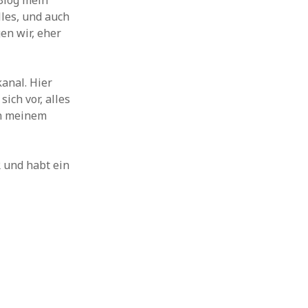
Blog mein
lles, und auch
en wir, eher
anal. Hier
ich vor, alles
in meinem
 und habt ein