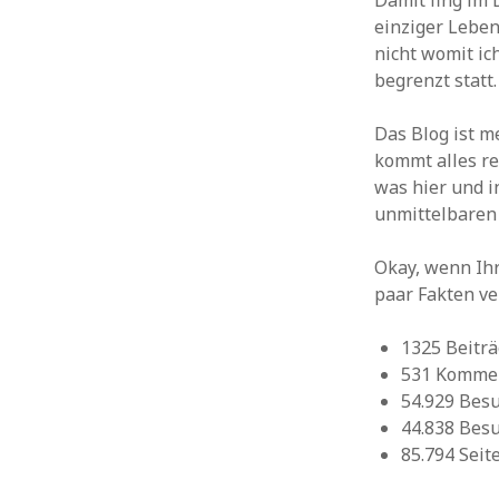
Damit fing im 
Roboter
Projektion
Retro
Raumfahrt
einziger Lebens
Soziale Netzwerke
Schnee
Serien
Sex
Siri
Socialmedia
Software
nicht womit ic
Tech
Sport
Spiele
Starwars
Tanzen
Stunts
begrenzt statt.
Technik
Tiere
Technologie
Twitter
Threads
Unterhaltung
Das Blog ist m
Watch
Video
Viral
USA
Wasser
kommt alles re
Wearables
Weltraum
Werbung
Weihnachten
was hier und 
Zukunft
WordPress
Whatsapp
Wissenschaft
unmittelbaren 
Okay, wenn Ihr
paar Fakten ve
1325 Beitr
531 Komme
54.929 Bes
44.838 Bes
85.794 Seit