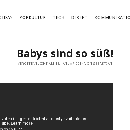
DIDAY
POPKULTUR
TECH
DIREKT
KOMMUNIKATI
Über mich
Babys sind so süß!
Ich bin Sebastian und beschäftige mich mit einer Vielzahl an
Themen, die ich unregelmäßig hier teile.
VERÖFFENTLICHT AM 15. JANUAR 2014 VON SEBASTIAN
Zu meinen Interessensgebieten gehören vor allem Technik
und die neuesten Entwicklungen von Apple.
Ich bin fasziniert von den Möglichkeiten künstlicher Intelligenz
d
(KI) und erforsche, wie sie unsere Arbeit und Produktivität
beeinflussen kann.
Darüber hinaus bin ich im Marketing tätig und suche ständig
nach innovativen Wegen, um Marken und Produkte erfolgreich
zu präsentieren und zu vermarkten.
k
Archiv