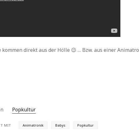
Archiv
ie kommen direkt aus der Hölle 😉 … Bzw. aus einer Animatr
 in
Popkultur
T MIT
Animatronik
Babys
Popkultur