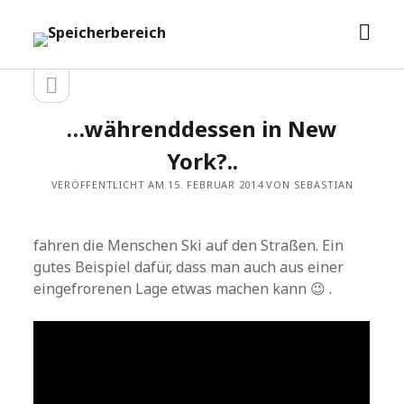
Men
Speicherbereich
öffn
Seitenleiste
Seitenleiste
öffnen
…währenddessen in New
York?..
VERÖFFENTLICHT AM 15. FEBRUAR 2014 VON SEBASTIAN
fahren die Menschen Ski auf den Straßen. Ein
gutes Beispiel dafür, dass man auch aus einer
eingefrorenen Lage etwas machen kann 😉 .