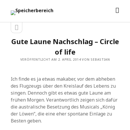
Men
Speicherbereich
öffn
Seitenleiste
Seitenleiste
öffnen
Gute Laune Nachschlag – Circle
of life
VERÖFFENTLICHT AM 2. APRIL 2014 VON SEBASTIAN
Ich finde es ja etwas makaber, vor dem abheben
des Flugzeugs über den Kreislauf des Lebens zu
singen. Dennoch gibt es etwas gute Laune am
frühen Morgen. Verantwortlich zeigen sich dafür
die australische Besetzung des Musicals „König
der Löwen“, die eine eher spontane Einlage zu
Besten geben.