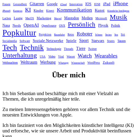
iPhone
Gitarren
iPad
Google
IOS
Frauen
Gesundheit
Innovation
IOS8
iCloud
KI
Kommunikation
Kunst
Kinder
Kinect
iPhone6
Kameras
Künstliche Intelligenz
Musik
Mastodon
Medien
Lustig
Marketing
Lachen
MacOS
Microsoft
Marvel
Persönlich
OpenAI
Nasa
Nerds
Physik
Politik
OpenSource
OSX
Popkultur
Roboter
Projektion
Retro
Siri
Raumfahrt
Schnee
Serien
Sex
Sport
Spiele
Soziale Netzwerke
Starwars
Tanzen
Socialmedia
Software
Stunts
Tech
Technik
Tiere
Technologie
Twitter
Threads
Unterhaltung
Watch
Wearables
Video
USA
Viral
Wasser
Weltraum
Werbung
Zukunft
Weihnachten
WordPress
Whatsapp
Wissenschaft
Über mich
Ich bin Sebastian und beschäftige mich mit einer Vielzahl an
Themen, die ich unregelmäßig hier teile.
Zu meinen Interessensgebieten gehören vor allem Technik und die
neuesten Entwicklungen von Apple.
Ich bin fasziniert von den Möglichkeiten künstlicher Intelligenz (KI)
und erforsche, wie sie unsere Arbeit und Produktivität beeinflussen
kann.