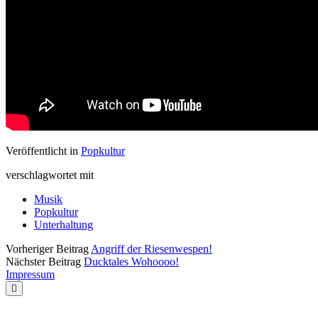
Veröffentlicht in
Popkultur
verschlagwortet mit
Musik
Popkultur
Unterhaltung
Vorheriger Beitrag
Angriff der Riesenwespen!
Nächster Beitrag
Ducktales Wohoooo!
Impressum
Nach
oben
scrollen