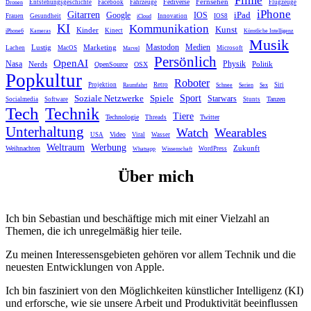
Fernsehen
Fediverse
Entstehungsgeschichte
Facebook
Fahrzeuge
Flugzeuge
Dronen
iPhone
Gitarren
iPad
Google
IOS
Frauen
Gesundheit
Innovation
IOS8
iCloud
KI
Kommunikation
Kunst
Kinder
Kinect
iPhone6
Kameras
Künstliche Intelligenz
Musik
Mastodon
Medien
Lustig
Marketing
Lachen
MacOS
Microsoft
Marvel
Persönlich
OpenAI
Nasa
Nerds
Physik
Politik
OpenSource
OSX
Popkultur
Roboter
Projektion
Retro
Siri
Raumfahrt
Schnee
Serien
Sex
Sport
Spiele
Soziale Netzwerke
Starwars
Tanzen
Socialmedia
Software
Stunts
Tech
Technik
Tiere
Technologie
Twitter
Threads
Unterhaltung
Watch
Wearables
Video
USA
Viral
Wasser
Weltraum
Werbung
Zukunft
Weihnachten
WordPress
Whatsapp
Wissenschaft
Über mich
Ich bin Sebastian und beschäftige mich mit einer Vielzahl an
Themen, die ich unregelmäßig hier teile.
Zu meinen Interessensgebieten gehören vor allem Technik und die
neuesten Entwicklungen von Apple.
Ich bin fasziniert von den Möglichkeiten künstlicher Intelligenz (KI)
und erforsche, wie sie unsere Arbeit und Produktivität beeinflussen