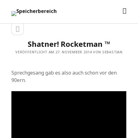
Men
Speicherbereich
öffn
Seitenleiste
Seitenleiste
öffnen
Shatner! Rocketman ™
VERÖFFENTLICHT AM 27. NOVEMBER 2014 VON SEBASTIAN
Sprechgesang gab es also auch schon vor den
90ern.