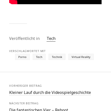
Veröffentlicht in
Tech
VERSCHLAGWORTET MIT
Porno
Tech
Technik
Virtual Reality
VORHERIGER BEITRAG
Kleiner Lauf durch die Videospielgeschichte
NÄCHSTER BEITRAG
Die fantastischen Vier – Reboot