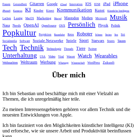
iPhone
Gitarren
iPad
Google
IOS
Frauen
Gesundheit
Innovation
IOS8
iCloud
KI
Kommunikation
Kunst
Kinder
Kinect
iPhone6
Kameras
Künstliche Intelligenz
Musik
Mastodon
Medien
Lustig
Marketing
Lachen
MacOS
Microsoft
Marvel
Persönlich
OpenAI
Nasa
Nerds
Physik
Politik
OpenSource
OSX
Popkultur
Roboter
Projektion
Retro
Siri
Raumfahrt
Schnee
Serien
Sex
Sport
Spiele
Soziale Netzwerke
Starwars
Tanzen
Socialmedia
Software
Stunts
Tech
Technik
Tiere
Technologie
Twitter
Threads
Unterhaltung
Watch
Wearables
Video
USA
Viral
Wasser
Weltraum
Werbung
Zukunft
Weihnachten
WordPress
Whatsapp
Wissenschaft
Über mich
Ich bin Sebastian und beschäftige mich mit einer Vielzahl an
Themen, die ich unregelmäßig hier teile.
Zu meinen Interessensgebieten gehören vor allem Technik und die
neuesten Entwicklungen von Apple.
Ich bin fasziniert von den Möglichkeiten künstlicher Intelligenz (KI)
und erforsche, wie sie unsere Arbeit und Produktivität beeinflussen
kann.