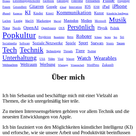
Fernsehen
Fediverse
Entstehungsgeschichte
Facebook
Fahrzeuge
Flugzeuge
Dronen
iPhone
Gitarren
iPad
Google
IOS
Frauen
Gesundheit
Innovation
IOS8
iCloud
KI
Kommunikation
Kunst
Kinder
Kinect
iPhone6
Kameras
Künstliche Intelligenz
Musik
Mastodon
Medien
Lustig
Marketing
Lachen
MacOS
Microsoft
Marvel
Persönlich
OpenAI
Nasa
Nerds
Physik
Politik
OpenSource
OSX
Popkultur
Roboter
Projektion
Retro
Siri
Raumfahrt
Schnee
Serien
Sex
Sport
Spiele
Soziale Netzwerke
Starwars
Tanzen
Socialmedia
Software
Stunts
Tech
Technik
Tiere
Technologie
Twitter
Threads
Unterhaltung
Watch
Wearables
Video
USA
Viral
Wasser
Weltraum
Werbung
Zukunft
Weihnachten
WordPress
Whatsapp
Wissenschaft
Über mich
Ich bin Sebastian und beschäftige mich mit einer Vielzahl an
Themen, die ich unregelmäßig hier teile.
Zu meinen Interessensgebieten gehören vor allem Technik und die
neuesten Entwicklungen von Apple.
Ich bin fasziniert von den Möglichkeiten künstlicher Intelligenz (KI)
und erforsche, wie sie unsere Arbeit und Produktivität beeinflussen