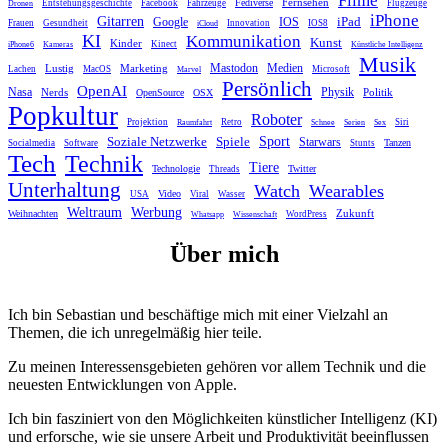
Fernsehen
Fediverse
Entstehungsgeschichte
Facebook
Fahrzeuge
Flugzeuge
Dronen
iPhone
Gitarren
iPad
Google
IOS
Frauen
Gesundheit
Innovation
IOS8
iCloud
KI
Kommunikation
Kunst
Kinder
Kinect
iPhone6
Kameras
Künstliche Intelligenz
Musik
Mastodon
Medien
Lustig
Marketing
Lachen
MacOS
Microsoft
Marvel
Persönlich
OpenAI
Nasa
Nerds
Physik
Politik
OpenSource
OSX
Popkultur
Roboter
Projektion
Retro
Siri
Raumfahrt
Schnee
Serien
Sex
Sport
Spiele
Soziale Netzwerke
Starwars
Tanzen
Socialmedia
Software
Stunts
Tech
Technik
Tiere
Technologie
Twitter
Threads
Unterhaltung
Watch
Wearables
Video
USA
Viral
Wasser
Weltraum
Werbung
Zukunft
Weihnachten
WordPress
Whatsapp
Wissenschaft
Über mich
Ich bin Sebastian und beschäftige mich mit einer Vielzahl an
Themen, die ich unregelmäßig hier teile.
Zu meinen Interessensgebieten gehören vor allem Technik und die
neuesten Entwicklungen von Apple.
Ich bin fasziniert von den Möglichkeiten künstlicher Intelligenz (KI)
und erforsche, wie sie unsere Arbeit und Produktivität beeinflussen