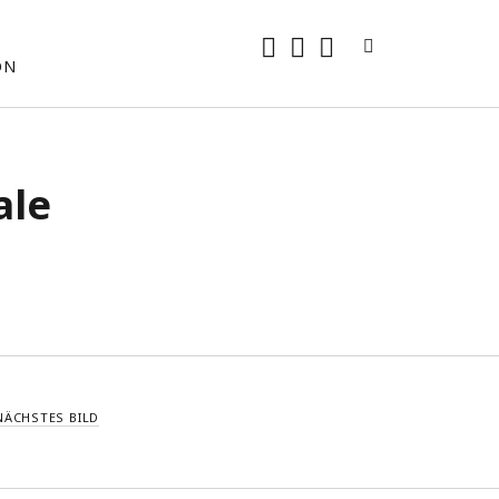
rss
E-
mastodon
ON
Mail
ale
NÄCHSTES BILD