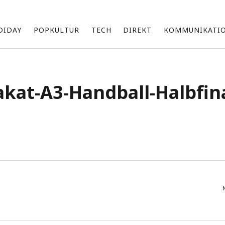
DIDAY
POPKULTUR
TECH
DIREKT
KOMMUNIKATI
Über mich
akat-A3-Handball-Halbfin
Ich bin Sebastian und beschäftige mich mit einer Vielzahl an
Themen, die ich unregelmäßig hier teile.
Zu meinen Interessensgebieten gehören vor allem Technik
und die neuesten Entwicklungen von Apple.
Ich bin fasziniert von den Möglichkeiten künstlicher Intelligenz
d
(KI) und erforsche, wie sie unsere Arbeit und Produktivität
beeinflussen kann.
Darüber hinaus bin ich im Marketing tätig und suche ständig
nach innovativen Wegen, um Marken und Produkte erfolgreich
zu präsentieren und zu vermarkten.
k
Archiv