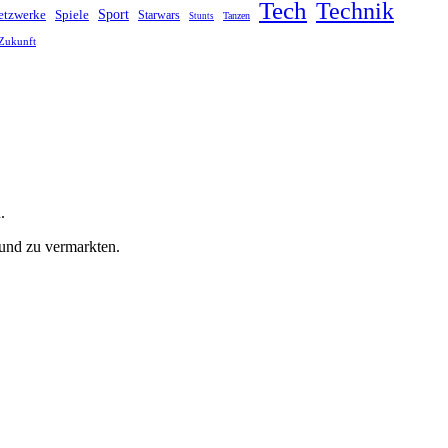
Tech
Technik
Sport
Spiele
etzwerke
Starwars
Tanzen
Stunts
Zukunft
.
 und zu vermarkten.