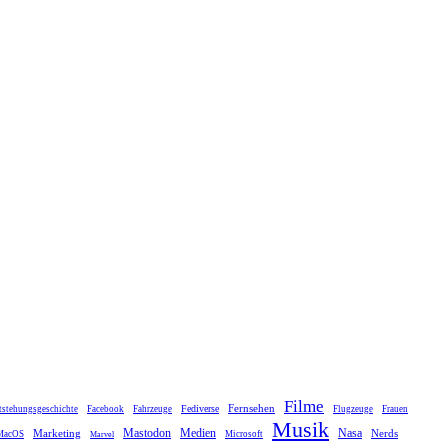
Filme
Fernsehen
Fediverse
tstehungsgeschichte
Facebook
Fahrzeuge
Flugzeuge
Frauen
Musik
Mastodon
Medien
Marketing
Nasa
Nerds
MacOS
Microsoft
Marvel