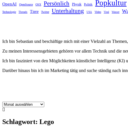
Popkultur
Persönlich
OpenAI
Physik
Politik
OpenSource
OSX
Unterhaltung
Wa
Tiere
Technologie
Twitter
Video
Threads
USA
Viral
Wasser
Ich bin Sebastian und beschäftige mich mit einer Vielzahl an Themen, 
Zu meinen Interessensgebieten gehören vor allem Technik und die n
Ich bin fasziniert von den Möglichkeiten künstlicher Intelligenz (KI) 
Darüber hinaus bin ich im Marketing tätig und suche ständig nach i
Archiv
Schlagwort:
Lego