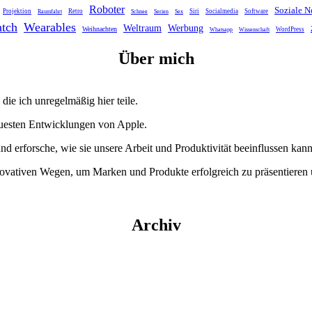
Roboter
Soziale N
Projektion
Retro
Siri
Socialmedia
Software
Raumfahrt
Schnee
Serien
Sex
tch
Wearables
Weltraum
Werbung
Weihnachten
WordPress
Whatsapp
Wissenschaft
Über mich
die ich unregelmäßig hier teile.
euesten Entwicklungen von Apple.
und erforsche, wie sie unsere Arbeit und Produktivität beeinflussen kann
nnovativen Wegen, um Marken und Produkte erfolgreich zu präsentieren
Archiv