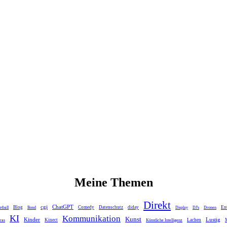
Meine Themen
Direkt
cgi
ChatGPT
Blog
Comedy
Datenschutz
diday
En
tball
Bond
Display
DJ's
Dronen
KI
Kommunikation
Kunst
Kinder
Lustig
Kinect
Lachen
ras
Künstliche Intelligenz