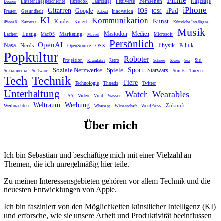
Fernsehen
Fediverse
Entstehungsgeschichte
Facebook
Fahrzeuge
Flugzeuge
Dronen
iPhone
Gitarren
iPad
Google
IOS
Frauen
Gesundheit
Innovation
IOS8
iCloud
KI
Kommunikation
Kunst
Kinder
Kinect
iPhone6
Kameras
Künstliche Intelligenz
Musik
Mastodon
Medien
Lustig
Marketing
Lachen
MacOS
Microsoft
Marvel
Persönlich
OpenAI
Nasa
Nerds
Physik
Politik
OpenSource
OSX
Popkultur
Roboter
Projektion
Retro
Siri
Raumfahrt
Schnee
Serien
Sex
Sport
Spiele
Soziale Netzwerke
Starwars
Tanzen
Socialmedia
Software
Stunts
Tech
Technik
Tiere
Technologie
Twitter
Threads
Unterhaltung
Watch
Wearables
Video
USA
Viral
Wasser
Weltraum
Werbung
Zukunft
Weihnachten
WordPress
Whatsapp
Wissenschaft
Über mich
Ich bin Sebastian und beschäftige mich mit einer Vielzahl an
Themen, die ich unregelmäßig hier teile.
Zu meinen Interessensgebieten gehören vor allem Technik und die
neuesten Entwicklungen von Apple.
Ich bin fasziniert von den Möglichkeiten künstlicher Intelligenz (KI)
und erforsche, wie sie unsere Arbeit und Produktivität beeinflussen