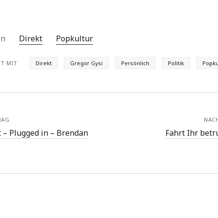
 in
Direkt
Popkultur
T MIT
Direkt
Gregor Gysi
Persönlich
Politik
Popku
RAG
NÄC
 – Plugged in – Brendan
Fahrt Ihr bet