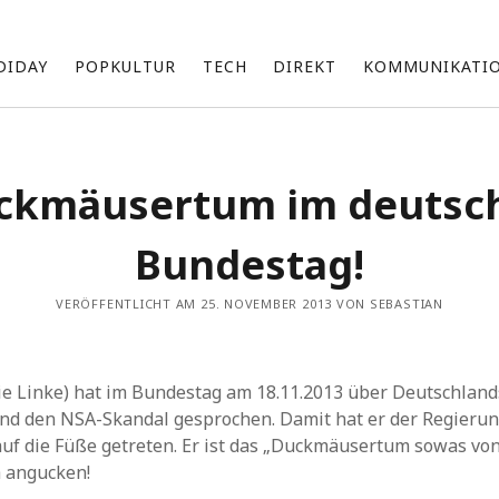
DIDAY
POPKULTUR
TECH
DIREKT
KOMMUNIKATI
Über mich
ckmäusertum im deutsc
Ich bin Sebastian und beschäftige mich mit einer Vielzahl an
Themen, die ich unregelmäßig hier teile.
Bundestag!
Zu meinen Interessensgebieten gehören vor allem Technik
und die neuesten Entwicklungen von Apple.
VERÖFFENTLICHT AM 25. NOVEMBER 2013 VON SEBASTIAN
Ich bin fasziniert von den Möglichkeiten künstlicher Intelligenz
d
(KI) und erforsche, wie sie unsere Arbeit und Produktivität
beeinflussen kann.
Darüber hinaus bin ich im Marketing tätig und suche ständig
ie Linke) hat im Bundestag am 18.11.2013 über Deutschland
nach innovativen Wegen, um Marken und Produkte erfolgreich
zu präsentieren und zu vermarkten.
und den NSA-Skandal gesprochen. Damit hat er der Regieru
uf die Füße getreten. Er ist das „Duckmäusertum sowas von 
k
h angucken!
Archiv