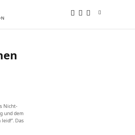
rss
E-
mastodon
ON
Mail
hen
s Nicht-
ng und dem
leid!”. Das