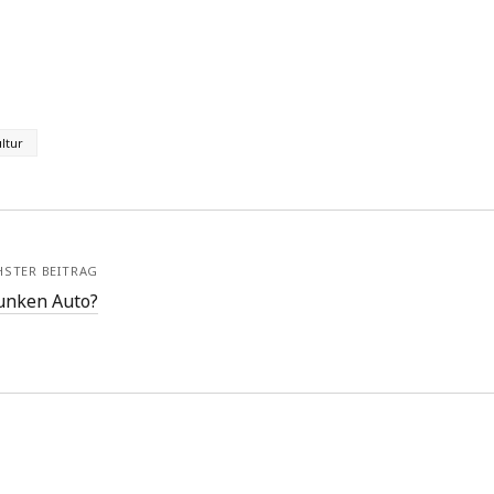
ltur
HSTER BEITRAG
runken Auto?