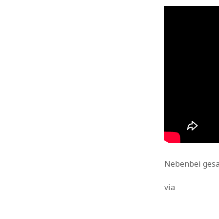
Roboter
Projektion
Retro
Raumfahrt
Soziale Netzwerke
Schnee
Serien
Sex
Siri
Socialmedia
Software
Tech
Sport
Spiele
Starwars
Tanzen
Stunts
Technik
Tiere
Technologie
Twitter
Threads
Unterhaltung
Watch
Video
Viral
USA
Wasser
Wearables
Weltraum
Werbung
Weihnachten
Zukunft
WordPress
Whatsapp
Wissenschaft
Nebenbei gesag
via