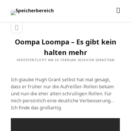
Men
Speicherbereich
öffn
Seitenleiste
Seitenleiste
öffnen
Oompa Loompa – Es gibt kein
halten mehr
VERÖFFENTLICHT AM 24. FEBRUAR 2024 VON SEBASTIAN
Ich glaube Hugh Grant selbst hat mal gesagt,
dass er früher nur die Aufreißer-Rollen bekam
und nun die eher alten schrulligen Rollen. Für
mich persönlich eine deutliche Verbesserung…
Ich finde das großartig.