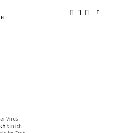
rss
E-
mastodon
ON
Mail
e
der Virus
ich
bin ich