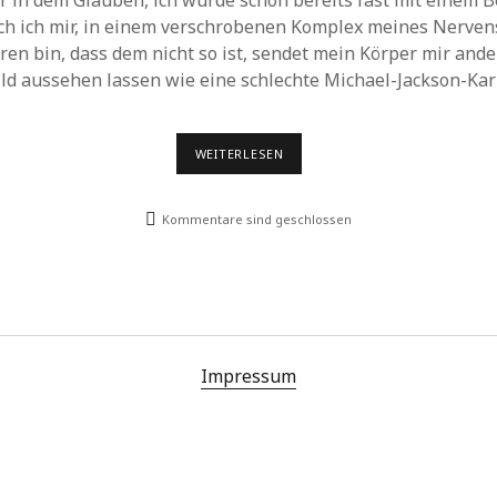
er in dem Glauben, ich würde schon bereits fast mit einem 
Archiv
ich ich mir, in einem verschrobenen Komplex meines Nerve
ren bin, dass dem nicht so ist, sendet mein Körper mir ande
ld aussehen lassen wie eine schlechte Michael-Jackson-Karr
VIREN
WEITERLESEN
UND
DIE
ALLGEMEINE
Kommentare sind geschlossen
RELATIVITÄTSTHEORIE
Impressum