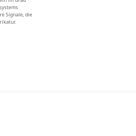
Bein im Grab
nsystems
re Signale, die
ikatur.