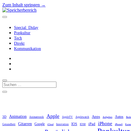
Zum Inhalt springen →
Speicherbereich
Menü
öffnen
Special: Diday
Popkultur
Tech
Direkt
Kommunikation
rss
E-
Mail
mastodon
Suchen
Seitenleiste
Seitenleiste
öffnen
Apple
Animation
Apps
3D
Autos
Animatronik
AppleTV
Applewatch
Aufgaben
Baske
iPhone
Gitarren
iPad
Google
IOS
Gesundheit
Innovation
IOS8
iCloud
iPhone6
Kame