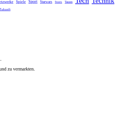
Tech
Technik
Sport
Spiele
etzwerke
Starwars
Tanzen
Stunts
Zukunft
.
 und zu vermarkten.