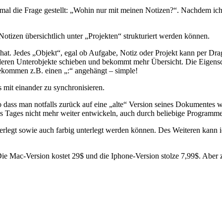
mal die Frage gestellt: „Wohin nur mit meinen Notizen?“. Nachdem ich s
 Notizen übersichtlich unter „Projekten“ strukturiert werden können.
ce hat. Jedes „Objekt“, egal ob Aufgabe, Notiz oder Projekt kann per 
 deren Unterobjekte schieben und bekommt mehr Übersicht. Die Eigensch
e bekommen z.B. einen „:“ angehängt – simple!
s mit einander zu synchronisieren.
 dass man notfalls zurück auf eine „alte“ Version seines Dokumentes we
ines Tages nicht mehr weiter entwickeln, auch durch beliebige Programm
erlegt sowie auch farbig unterlegt werden können. Des Weiteren kann ic
 Die Mac-Version kostet 29$ und die Iphone-Version stolze 7,99$. Aber