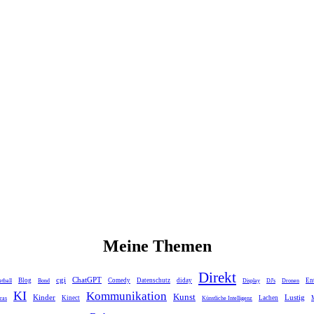
Meine Themen
Direkt
cgi
ChatGPT
Blog
Comedy
Datenschutz
diday
En
tball
Bond
Display
DJ's
Dronen
KI
Kommunikation
Kunst
Kinder
Lustig
Kinect
Lachen
ras
Künstliche Intelligenz