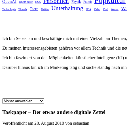
Popkultur
Persönlich
OpenAI
Physik
Politik
OpenSource
OSX
Unterhaltung
Wa
Tiere
Technologie
Twitter
Video
Threads
USA
Viral
Wasser
Ich bin Sebastian und beschäftige mich mit einer Vielzahl an Themen, 
Zu meinen Interessensgebieten gehören vor allem Technik und die n
Ich bin fasziniert von den Möglichkeiten künstlicher Intelligenz (KI) 
Darüber hinaus bin ich im Marketing tätig und suche ständig nach i
Archiv
Taskpaper – Der etwas andere digitale Zettel
Veröffentlicht am 28. August 2010 von sebastian