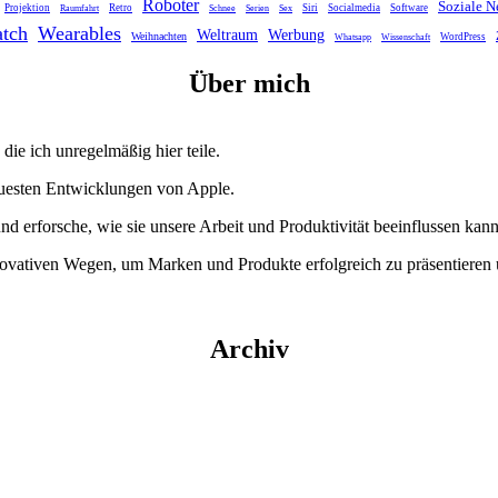
Roboter
Soziale N
Projektion
Retro
Siri
Socialmedia
Software
Raumfahrt
Schnee
Serien
Sex
tch
Wearables
Weltraum
Werbung
Weihnachten
WordPress
Whatsapp
Wissenschaft
Über mich
die ich unregelmäßig hier teile.
euesten Entwicklungen von Apple.
und erforsche, wie sie unsere Arbeit und Produktivität beeinflussen kann
nnovativen Wegen, um Marken und Produkte erfolgreich zu präsentieren
Archiv