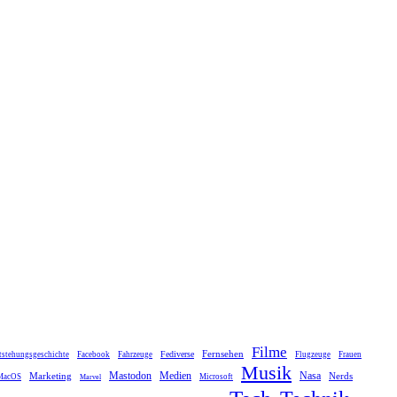
Filme
Fernsehen
Fediverse
tstehungsgeschichte
Facebook
Fahrzeuge
Flugzeuge
Frauen
Musik
Mastodon
Medien
Marketing
Nasa
Nerds
MacOS
Microsoft
Marvel