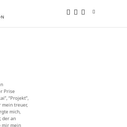
rss
E-
mastodon
ON
Mail
en
r Prise
i”, “Projekt”,
 mein treuer,
rgte mich,
 der an
e mir mein