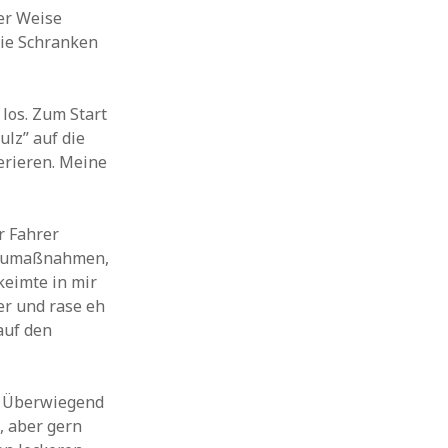
er Weise
die Schranken
los. Zum Start
lz” auf die
erieren. Meine
r Fahrer
 Baumaßnahmen,
keimte in mir
er und rase eh
auf den
d. Überwiegend
, aber gern