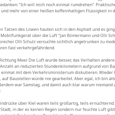
Archiv
edanken: “Ich will mich noch einmal rumdrehen”. Praktisch
und mehr von einer heißen koffeinhaltigen Flüssigkeit in 
 Tatzen des Löwen hauten sich in den Asphalt und es ging 
Mobilfunkgerät über die Luft “Jan Bömermann und Olli Schu
recher. Olli Schulz versuchte sichtlich angetrunken zu mod
ren fast verkehrgefährdend.
Richtung Meer. Die Luft wurde besser, das Verhalten andere
ie Anzahl an reduzierten Stundenkilometern aufgrund von
 einmal mit dem Verkehrsministerium diskutieren. Wieder 
 auf Baustellen würde nie gearbeitet. Aber egal, ich bin ält
ußerdem war Samstag, und damit auch klar warum niemand 
.
Eindrücke über Kiel waren teils großartig, teils ernüchtern
 Stadt, in der es keinen Regen sondern nur feuchte Luft gibt