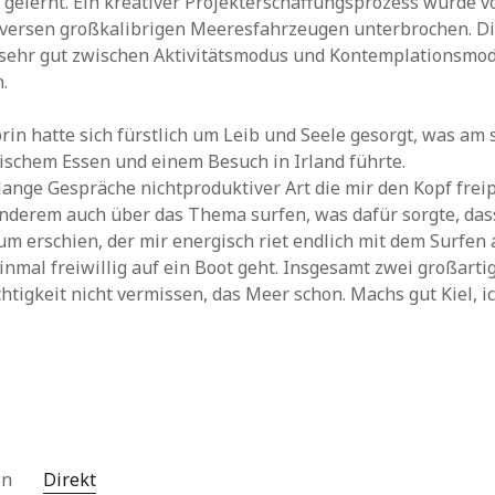
gelernt. Ein kreativer Projekterschaffungsprozess wurde v
iversen großkalibrigen Meeresfahrzeugen unterbrochen. D
 sehr gut zwischen Aktivitätsmodus und Kontemplationsmo
.
rin hatte sich fürstlich um Leib und Seele gesorgt, was am
ischem Essen und einem Besuch in Irland führte.
 lange Gespräche nichtproduktiver Art die mir den Kopf fre
nderem auch über das Thema surfen, was dafür sorgte, das
m erschien, der mir energisch riet endlich mit dem Surfen
einmal freiwillig auf ein Boot geht. Insgesamt zwei großarti
htigkeit nicht vermissen, das Meer schon. Machs gut Kiel, 
 in
Direkt