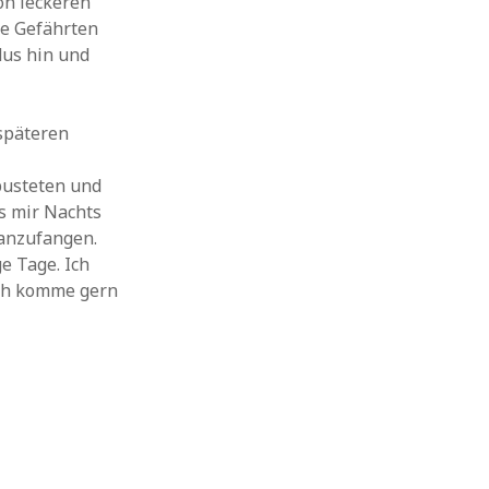
on leckeren
ie Gefährten
dus hin und
 späteren
ipusteten und
s mir Nachts
 anzufangen.
ge Tage. Ich
ich komme gern