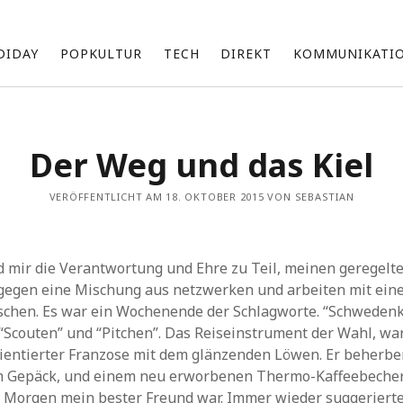
DIDAY
POPKULTUR
TECH
DIREKT
KOMMUNIKATI
Über mich
Der Weg und das Kiel
Ich bin Sebastian und beschäftige mich mit einer Vielzahl an
Themen, die ich unregelmäßig hier teile.
VERÖFFENTLICHT AM 18. OKTOBER 2015 VON SEBASTIAN
Zu meinen Interessensgebieten gehören vor allem Technik
und die neuesten Entwicklungen von Apple.
Ich bin fasziniert von den Möglichkeiten künstlicher Intelligenz
d
 mir die Verantwortung und Ehre zu Teil, meinen geregelt
(KI) und erforsche, wie sie unsere Arbeit und Produktivität
beeinflussen kann.
gegen eine Mischung aus netzwerken und arbeiten mit eine
Darüber hinaus bin ich im Marketing tätig und suche ständig
uschen. Es war ein Wochenende der Schlagworte. “Schwedenka
nach innovativen Wegen, um Marken und Produkte erfolgreich
 “Scouten” und “Pitchen”. Das Reiseinstrument der Wahl, war
zu präsentieren und zu vermarkten.
rientierter Franzose mit dem glänzenden Löwen. Er beherbe
m Gepäck, und einem neu erworbenen Thermo-Kaffeebecher,
k
Archiv
 Morgen mein bester Freund war. Immer wieder suggeriert