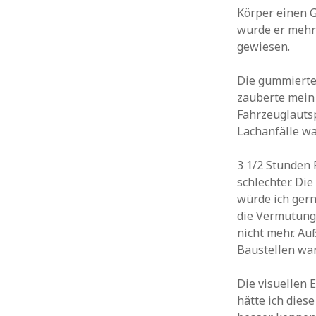
Roboter
Projektion
Retro
Raumfahrt
Körper einen G
Soziale Netzwerke
Schnee
Serien
Sex
Siri
Socialmedia
Software
wurde er mehr 
Tech
Sport
Spiele
Starwars
Tanzen
Stunts
gewiesen.
Technik
Tiere
Technologie
Twitter
Threads
Die gummierten
Unterhaltung
Watch
Video
Viral
USA
Wasser
zauberte mein 
Wearables
Weltraum
Werbung
Weihnachten
Fahrzeuglautsp
Zukunft
WordPress
Whatsapp
Wissenschaft
Lachanfälle wa
3 1/2 Stunden 
schlechter. D
würde ich gern
die Vermutung,
nicht mehr. A
Baustellen war
Die visuellen 
hätte ich diese